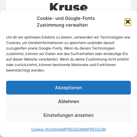
Kruse
Cookie- und Google-Fonts
Zustimmung verwalten
20% auf Heißgetränke
Um dir ein optimales Erlebnis zu bieten, verwenden wir Technologien wie
Cookies, um Geräteinformationen zu speichern und/oder darauf
zuzugreifen sowie Google-Fonts. Wenn du diesen Technologien
Einzigartig
Mälzer
zustimmst, können wir Daten wie das Surfverhalten oder eindeutige IDs
auf dieser Website verarbeiten. Wenn du deine Zustimmung nicht erteilst
oder zurückziehst, können bestimmte Merkmale und Funktionen
beeinträchtigt werden.
Zurück auf Start
Akzeptieren
Ablehnen
Einstellungen ansehen
Cookie-Richtlinie
IMPRESSUM
IMPRESSUM